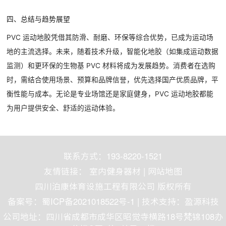
四、总结与趋势展望
PVC 运动地胶凭借其防滑、耐磨、环保等综合优势，已成为运动场
地的主流选择。未来，随着技术升级，智能化地胶（如集成运动数据
监测）和更环保的生物基 PVC 材料将成为发展趋势。消费者在选购
时，需结合使用场景、预算和品牌信誉，优先选择国产优质品牌，平
衡性能与成本。无论是专业场馆还是家庭健身，PVC 运动地胶都能
为用户提供安全、舒适的运动体验。
联系方式：193-8220-1521
友情链接：
室内健身器材
|
网站地图
四川泊康体育设施工程有限公司 版权所有
备案号：
蜀ICP备2021018522号-1
| 技术支持：
盈源科技
公司地址：四川省成都市成华区昭觉寺横路18号梵锦108办