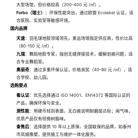
大型场馆，但价格较高（200-400 元 /㎡）。
Forbo（瑞士）
：环保性能突出，通过欧盟 Ecolabel 认证，适
合医院、实验室等敏感环境。
国内品牌
天速
：羽毛球地胶领域领先，奥运场馆指定供应商，性价比高
（80-150 元 /㎡）。
九瑞
：舞蹈地胶专家，独创无缝焊接技术，缓解划痕问题，适
合专业舞蹈室。
奥丽奇
：通过多重环保认证，价格亲民（40-80 元 /㎡），适
合学校、幼儿园。
选购要点
看认证
：优先选择通过 ISO 14001、EN14372 等国际认证的
产品，确保环保与安全。
测性能
：用硬币轻刮表面，无白痕说明耐磨层达标；闻气味，
优质产品仅有轻微树脂味。
查售后
：选择提供 10 年以上质保、全国联保的品牌，如泰州
市凤城橡塑，提供施工与维护一体化服务。