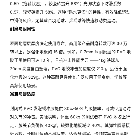
0.59（拖鞋状态），较瓷砖提升 68%；光脚状态下防滑系数
0.57，较瓷砖提升 58%。这种 “遇水更涩” 的特性，有效降低运动
中滑倒风险，尤其适合羽毛球、乒乓球等快速移动类运动。
耐磨与耐用性
表面耐磨层厚度决定使用寿命。商用级产品耐磨转数可达 30 万
转以上，是强化地板的 15 倍。例如，0.7mm 厚耐磨层的 PVC 地
胶正常使用可达 10 年，且抗冲击性能优异 ——4kg 铁球从
20cm 高度自由坠落，PVC 地胶冲击加速度仅 210g，远低于强
化地板的 329g。这种高耐磨性使其广泛应用于健身房、学校等
高频使用场景。
减震与舒适度
封闭式 PVC 发泡缓冲层提供 30%-50% 的吸振率，可减少运动时
对关节的冲击。实验表明，体重 60kg 的测试者在 PVC 地胶上行
走，膝关节负荷仅 40Kgf，较强化地板减少 40%。其弹性脚感接
近地毯，长时间运动不易疲劳，适合舞蹈室、瑜伽馆等需要高舒