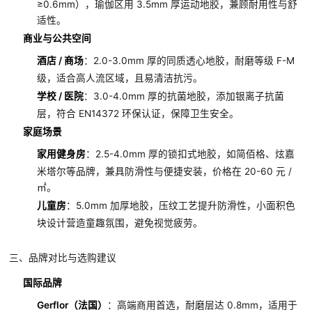
≥0.6mm），瑜伽区用 3.5mm 厚运动地胶，兼顾耐用性与舒
适性。
商业与公共空间
酒店 / 商场
：2.0-3.0mm 厚的同质透心地胶，耐磨等级 F-M
级，适合高人流区域，且易清洁抗污。
学校 / 医院
：3.0-4.0mm 厚的抗菌地胶，添加银离子抗菌
层，符合 EN14372 环保认证，保障卫生安全。
家庭场景
家用健身房
：2.5-4.0mm 厚的锁扣式地胶，如简佰格、炫嘉
米塔尔等品牌，兼具防滑性与便捷安装，价格在 20-60 元 /
㎡。
儿童房
：5.0mm 加厚地胶，压纹工艺提升防滑性，小面积色
块设计营造童趣氛围，避免视觉疲劳。
三、品牌对比与选购建议
国际品牌
Gerflor（法国）
：高端商用首选，耐磨层达 0.8mm，适用于